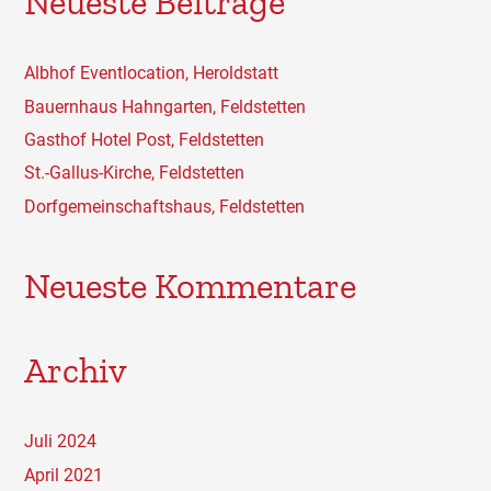
Neueste Beiträge
h
e
n
Albhof Eventlocation, Heroldstatt
n
Bauernhaus Hahngarten, Feldstetten
a
Gasthof Hotel Post, Feldstetten
c
St.-Gallus-Kirche, Feldstetten
h
Dorfgemeinschaftshaus, Feldstetten
:
Neueste Kommentare
Archiv
Juli 2024
April 2021