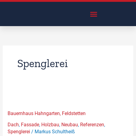
Zum
Inhalt
springen
Spenglerei
Bauernhaus
Hahngarten,
Feldstetten
Bauernhaus Hahngarten, Feldstetten
Dach
,
Fassade
,
Holzbau
,
Neubau
,
Referenzen
,
Spenglerei
/
Markus Schultheiß