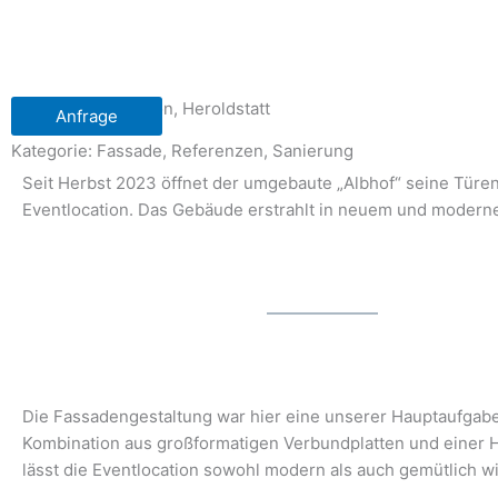
Zum
Inhalt
springen
Albhof Eventlocation, Heroldstatt
Anfrage
Kategorie:
Fassade
,
Referenzen
,
Sanierung
Seit Herbst 2023 öffnet der umgebaute „Albhof“ seine Türen
Eventlocation. Das Gebäude erstrahlt in neuem und modern
Die Fassadengestaltung war hier eine unserer Hauptaufgabe
Kombination aus großformatigen Verbundplatten und einer 
lässt die Eventlocation sowohl modern als auch gemütlich w